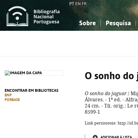
PT
EN
FR
Sobre
Pesquisa
Sobre a Bibliografia Nacional
Simples
Conhecimento, Informação...
Conhecimento, Informação...
Combinada
A
Ciências sociais...
Ciências sociais...
Arte, desporto...
Arte, desporto...
O sonho do 
ENCONTRAR EM BIBLIOTECAS
O sonho do jaguar
/ Mi
BNP
Álvares. - 1ª ed. - Alfr
PORBASE
24 cm. - Tít. orig.: Le
8599-1
Link persistente: http://id
ADICIONAR À LISTA