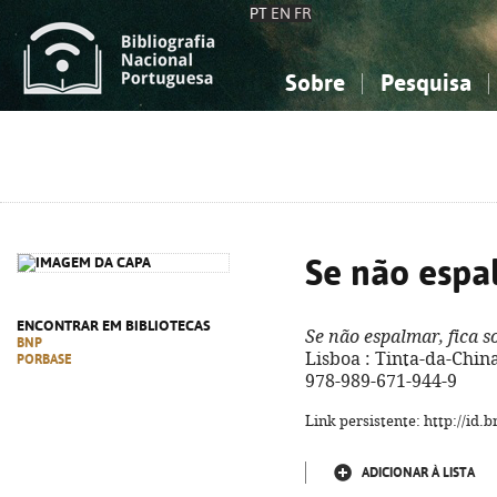
PT
EN
FR
Sobre
Pesquisa
Sobre a Bibliografia Nacional
Simples
Conhecimento, Informação...
Conhecimento, Informação...
Combinada
A
Ciências sociais...
Ciências sociais...
Arte, desporto...
Arte, desporto...
Se não espal
ENCONTRAR EM BIBLIOTECAS
Se não espalmar, fica s
BNP
Lisboa : Tinta-da-China,
PORBASE
978-989-671-944-9
Link persistente: http://id
ADICIONAR À LISTA