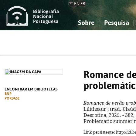
PT
EN
FR
Sobre
Pesquisa
Sobre a Bibliografia Nacional
Simples
Conhecimento, Informação...
Conhecimento, Informação...
Combinada
A
Ciências sociais...
Ciências sociais...
Arte, desporto...
Arte, desporto...
Romance de
problemáti
ENCONTRAR EM BIBLIOTECAS
BNP
PORBASE
Romance de verão prob
Lilithsaur ; trad. Claúdi
Desrotina, 2025. - 382, [1
Problematic summer r
Link persistente: http://id