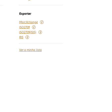
Exportar
MarcXchange
ISO2709
ISO2709(ISIS)
RIS
Ver a minha lista