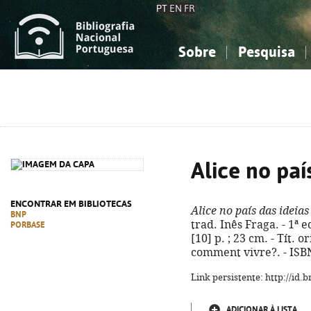
PT
EN
FR
Sobre
Pesquisa
Sobre a Bibliografia Nacional
Simples
Conhecimento, Informação...
Conhecimento, Informação...
Combinada
A
Ciências sociais...
Ciências sociais...
Arte, desporto...
Arte, desporto...
Alice no paí
ENCONTRAR EM BIBLIOTECAS
Alice no país das ideias
BNP
trad. Inês Fraga. - 1ª e
PORBASE
[10] p. ; 23 cm. - Tít. o
comment vivre?. - ISB
Link persistente: http://id
ADICIONAR À LISTA