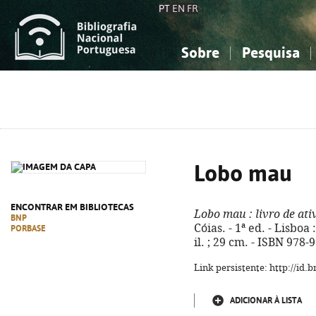
PT
EN
FR
Sobre
Pesquisa
Sobre a Bibliografia Nacional
Simples
Conhecimento, Informação...
Conhecimento, Informação...
Combinada
A
Ciências sociais...
Ciências sociais...
Arte, desporto...
Arte, desporto...
Lobo mau
ENCONTRAR EM BIBLIOTECAS
Lobo mau
: livro de at
BNP
Cóias. - 1ª ed. - Lisboa 
PORBASE
il. ; 29 cm. - ISBN 978
Link persistente: http://id
ADICIONAR À LISTA