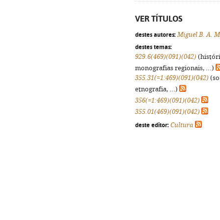
VER TÍTULOS
destes autores:
Miguel B. A. M
destes temas:
929.6(469)(091)(042)
(histór
monografias regionais, ...)
355.31(=1:469)(091)(042)
(so
etnografia, ...)
356(=1:469)(091)(042)
355.01(469)(091)(042)
deste editor:
Cultura