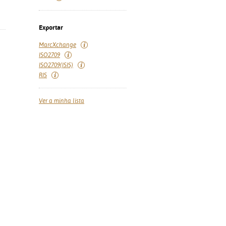
Exportar
MarcXchange
ISO2709
ISO2709(ISIS)
RIS
Ver a minha lista