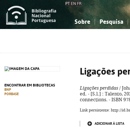
PT
EN
FR
Sobre
Pesquisa
Sobre a Bibliografia Nacional
Simples
Conhecimento, Informação...
Conhecimento, Informação...
Combinada
A
Ciências sociais...
Ciências sociais...
Arte, desporto...
Arte, desporto...
Ligações pe
ENCONTRAR EM BIBLIOTECAS
Ligações perdidas
/ Joh
BNP
ed. - [S.l.] : Talento, 20
PORBASE
connections. - ISBN 97
Link persistente: http://id
ADICIONAR À LISTA