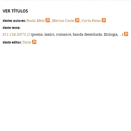
VER TÍTULOS
destes autores:
Paula Melo
,
Marisa Costa
,
Carla Paias
deste tema:
811.134.3(075.2)
(poesia, teatro, romance, banda desenhada, filologia, ...)
deste editor:
Texto