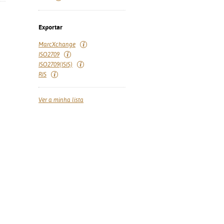
Exportar
MarcXchange
ISO2709
ISO2709(ISIS)
RIS
Ver a minha lista