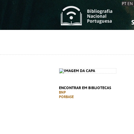
PT
EN
S
S
C
C
C
C
A
A
ENCONTRAR EM BIBLIOTECAS
BNP
PORBASE