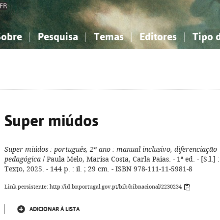
FR
Sobre
Pesquisa
Temas
Editores
Tipo 
obre a Bibliografia Nacional
imples
onhecimento, Informação...
onhecimento, Informação...
Combinada
A minha lista
Como utilizar
Filosofia, psicologia...
Filosofia, psicologia...
Perguntas frequente
iências sociais...
iências sociais...
Ciências exatas e naturais...
Ciências exatas e naturais...
rte, desporto...
rte, desporto...
Literatura, linguística...
Literatura, linguística...
Super miúdos
Super miúdos
: português, 2º ano
: manual inclusivo, diferenciação
pedagógica
/ Paula Melo, Marisa Costa, Carla Paias. - 1ª ed. - [S.l.] :
Texto, 2025. - 144 p. : il. ; 29 cm. - ISBN 978-111-11-5981-8
Link persistente: http://id.bnportugal.gov.pt/bib/bibnacional/2230234
ADICIONAR À LISTA