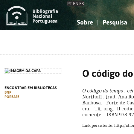
PT
EN
FR
Sobre
Pesquisa
Sobre a Bibliografia Nacional
Simples
Conhecimento, Informação...
Conhecimento, Informação...
Combinada
A
Ciências sociais...
Ciências sociais...
Arte, desporto...
Arte, desporto...
O código d
ENCONTRAR EM BIBLIOTECAS
O código do tempo
: cé
BNP
Northoff ; trad. Ana R
PORBASE
Barbosa. - Forte de Casa
cm. - Tít. orig.: Il cod
cociente. - ISBN 978-9
Link persistente: http://id