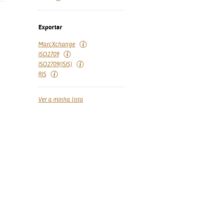
Exportar
MarcXchange
ISO2709
ISO2709(ISIS)
RIS
Ver a minha lista