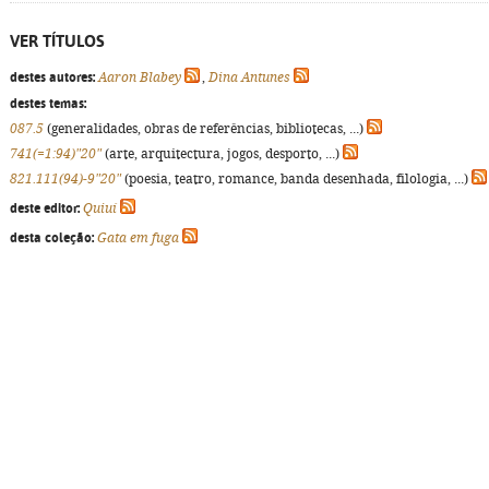
VER TÍTULOS
destes autores:
Aaron Blabey
,
Dina Antunes
destes temas:
087.5
(generalidades, obras de referências, bibliotecas, ...)
741(=1:94)"20"
(arte, arquitectura, jogos, desporto, ...)
821.111(94)-9"20"
(poesia, teatro, romance, banda desenhada, filologia, ...)
deste editor:
Quiuí
desta coleção:
Gata em fuga