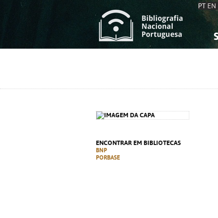
PT
EN
S
S
C
C
C
C
A
A
ENCONTRAR EM BIBLIOTECAS
BNP
PORBASE