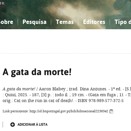
FR
Sobre
Pesquisa
Temas
Editores
Tipo 
obre a Bibliografia Nacional
imples
onhecimento, Informação...
onhecimento, Informação...
Combinada
A minha lista
Como utilizar
Filosofia, psicologia...
Filosofia, psicologia...
Perguntas frequente
iências sociais...
iências sociais...
Ciências exatas e naturais...
Ciências exatas e naturais...
rte, desporto...
rte, desporto...
Literatura, linguística...
Literatura, linguística...
A gata da morte!
A gata da morte!
/ Aaron Blabey ; trad. Dina Antunes. - 1ª ed. - [S.l
: Quiuí, 2025. - 187, [3] p. : todo il. ; 19 cm. - (Gata em fuga ; 1). - Tí
orig.: Cat on the run in cat of death!. - ISBN 978-989-577-372-5
Link persistente: http://id.bnportugal.gov.pt/bib/bibnacional/2230342
ADICIONAR À LISTA