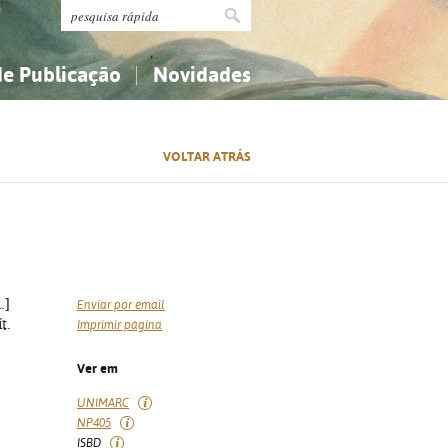
de Publicação
Novidades
s
Religião...
Religião...
VOLTAR ATRÁS
Ciências aplicadas...
Ciências aplicadas...
História, geografia, biografias...
História, geografia, biografias...
.]
Enviar por email
t.
Imprimir página
Ver em
UNIMARC
NP405
ISBD