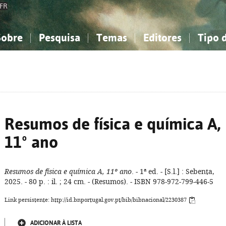
FR
Sobre
Pesquisa
Temas
Editores
Tipo 
obre a Bibliografia Nacional
imples
onhecimento, Informação...
onhecimento, Informação...
Combinada
A minha lista
Como utilizar
Filosofia, psicologia...
Filosofia, psicologia...
Perguntas frequente
iências sociais...
iências sociais...
Ciências exatas e naturais...
Ciências exatas e naturais...
rte, desporto...
rte, desporto...
Literatura, linguística...
Literatura, linguística...
Resumos de física e química A,
11º ano
Resumos de física e química A, 11º ano
. - 1ª ed. - [S.l.] : Sebenta,
2025. - 80 p. : il. ; 24 cm. - (Resumos). - ISBN 978-972-799-446-5
Link persistente: http://id.bnportugal.gov.pt/bib/bibnacional/2230387
ADICIONAR À LISTA