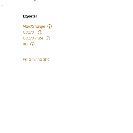
Exportar
MarcXchange
ISO2709
ISO2709(ISIS)
RIS
Ver a minha lista