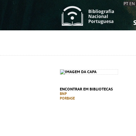
PT
EN
S
S
C
C
C
C
A
A
ENCONTRAR EM BIBLIOTECAS
BNP
PORBASE