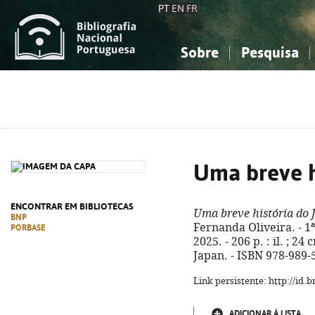
PT
EN
FR
Sobre
Pesquisa
Sobre a Bibliografia Nacional
Simples
Conhecimento, Informação...
Conhecimento, Informação...
Combinada
A
Ciências sociais...
Ciências sociais...
Arte, desporto...
Arte, desporto...
Uma breve h
ENCONTRAR EM BIBLIOTECAS
Uma breve história do 
BNP
Fernanda Oliveira. - 1ª
PORBASE
2025. - 206 p. : il. ; 24 
Japan. - ISBN 978-989-
Link persistente: http://id
ADICIONAR À LISTA