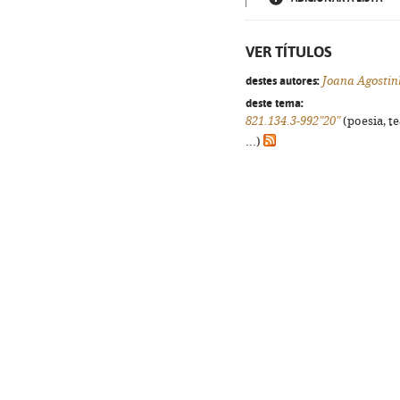
VER TÍTULOS
destes autores:
Joana Agostin
deste tema:
821.134.3-992"20"
(poesia, t
...)