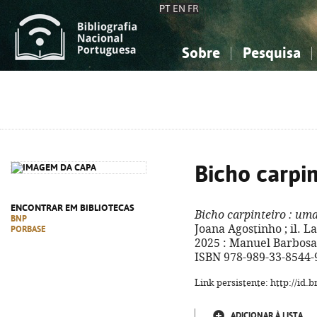
PT
EN
FR
Sobre
Pesquisa
Sobre a Bibliografia Nacional
Simples
Conhecimento, Informação...
Conhecimento, Informação...
Combinada
A
Ciências sociais...
Ciências sociais...
Arte, desporto...
Arte, desporto...
Bicho carpin
ENCONTRAR EM BIBLIOTECAS
Bicho carpinteiro
: uma
BNP
Joana Agostinho ; il. Lar
PORBASE
2025 : Manuel Barbosa & 
ISBN 978-989-33-8544-
Link persistente: http://id
ADICIONAR À LISTA