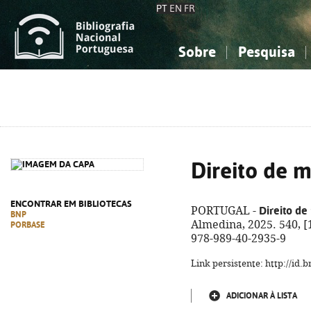
PT
EN
FR
Sobre
Pesquisa
Sobre a Bibliografia Nacional
Simples
Conhecimento, Informação...
Conhecimento, Informação...
Combinada
A
Ciências sociais...
Ciências sociais...
Arte, desporto...
Arte, desporto...
Direito de 
ENCONTRAR EM BIBLIOTECAS
Direito d
PORTUGAL -
BNP
Almedina, 2025. 540, [1
PORBASE
978-989-40-2935-9
Link persistente: http://id
ADICIONAR À LISTA