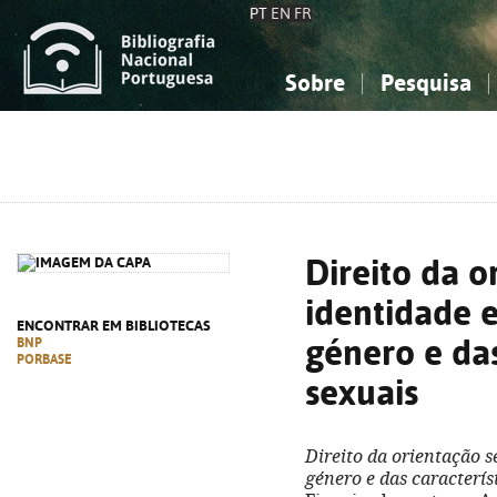
PT
EN
FR
Sobre
Pesquisa
Sobre a Bibliografia Nacional
Simples
Conhecimento, Informação...
Conhecimento, Informação...
Combinada
A
Ciências sociais...
Ciências sociais...
Arte, desporto...
Arte, desporto...
Direito da o
identidade 
ENCONTRAR EM BIBLIOTECAS
género e das
BNP
PORBASE
sexuais
Direito da orientação s
género e das caracterís