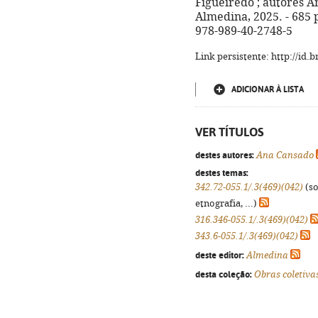
Figueiredo ; autores An
Almedina, 2025. - 685 p
978-989-40-2748-5
Link persistente: http://id
ADICIONAR À LISTA
VER TÍTULOS
destes autores:
Ana Cansado
destes temas:
342.72-055.1/.3(469)(042)
(so
etnografia, ...)
316.346-055.1/.3(469)(042)
343.6-055.1/.3(469)(042)
deste editor:
Almedina
desta coleção:
Obras coletiva