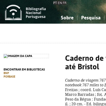
PT
EN
FR
Sobre
Pesquisa
Sobre a Bibliografia Nacional
Simples
Conhecimento, Informação...
Conhecimento, Informação...
Combinada
A
Ciências sociais...
Ciências sociais...
Arte, desporto...
Arte, desporto...
Caderno de 
até Bristol
ENCONTRAR EM BIBLIOTECAS
BNP
PORBASE
Caderno de viagem 767 
notebook 767 miles to B
Freitas ; coord. Luís 
Marco Barradas ; fot. A
Peso da Régua : Fundaç
il. ; 20 cm. - Ed. bilin