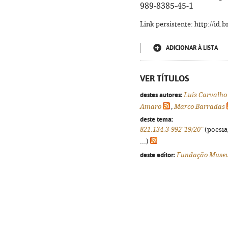
989-8385-45-1
Link persistente: http://id
ADICIONAR À LISTA
VER TÍTULOS
destes autores:
Luís Carvalho
Amaro
,
Marco Barradas
deste tema:
821.134.3-992"19/20"
(poesia
...)
deste editor:
Fundação Museu