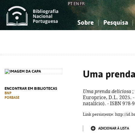
PT
EN
FR
Sobre
Pesquisa
Sobre a Bibliografia Nacional
Simples
Conhecimento, Informação...
Conhecimento, Informação...
Combinada
A
Ciências sociais...
Ciências sociais...
Arte, desporto...
Arte, desporto...
Uma prenda 
ENCONTRAR EM BIBLIOTECAS
Uma prenda deliciosa
;
BNP
Europrice, D.L. 2025. - 
PORBASE
natalício). - ISBN 978-
Link persistente: http://id
ADICIONAR À LISTA