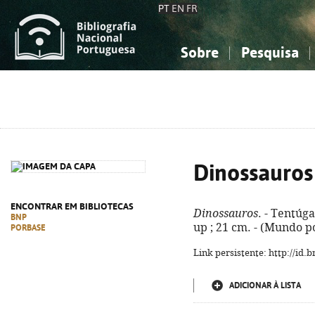
PT
EN
FR
Sobre
Pesquisa
Sobre a Bibliografia Nacional
Simples
Conhecimento, Informação...
Conhecimento, Informação...
Combinada
A
Ciências sociais...
Ciências sociais...
Arte, desporto...
Arte, desporto...
Dinossauros
ENCONTRAR EM BIBLIOTECAS
Dinossauros
. - Tentúga
BNP
up ; 21 cm. - (Mundo p
PORBASE
Link persistente: http://id
ADICIONAR À LISTA