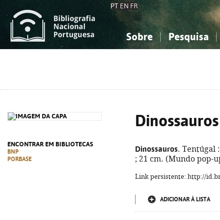
PT
EN
FR
Sobre
Pesquisa
Sobre a Bibliografia Nacional
Simples
Conhecimento, Informação...
Conhecimento, Informação...
Combinada
A
Ciências sociais...
Ciências sociais...
Arte, desporto...
Arte, desporto...
Dinossauros
ENCONTRAR EM BIBLIOTECAS
Dinossauros
. Tentúgal :
BNP
; 21 cm. (Mundo pop-u
PORBASE
Link persistente: http://id
ADICIONAR À LISTA