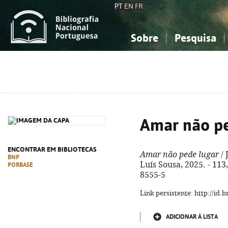
PT
EN
FR
Sobre
Pesquisa
Sobre a Bibliografia Nacional
Simples
Conhecimento, Informação...
Conhecimento, Informação...
Combinada
A
Ciências sociais...
Ciências sociais...
Arte, desporto...
Arte, desporto...
Amar não pe
ENCONTRAR EM BIBLIOTECAS
Amar não pede lugar
/ 
BNP
Luís Sousa, 2025. - 113,
PORBASE
8555-5
Link persistente: http://id
ADICIONAR À LISTA