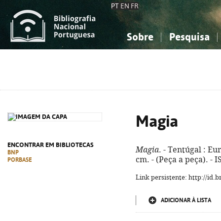
PT
EN
FR
Sobre
Pesquisa
Sobre a Bibliografia Nacional
Simples
Conhecimento, Informação...
Conhecimento, Informação...
Combinada
A
Ciências sociais...
Ciências sociais...
Arte, desporto...
Arte, desporto...
Magia
ENCONTRAR EM BIBLIOTECAS
Magia
. - Tentúgal : Eur
BNP
cm. - (Peça a peça). - 
PORBASE
Link persistente: http://id
ADICIONAR À LISTA