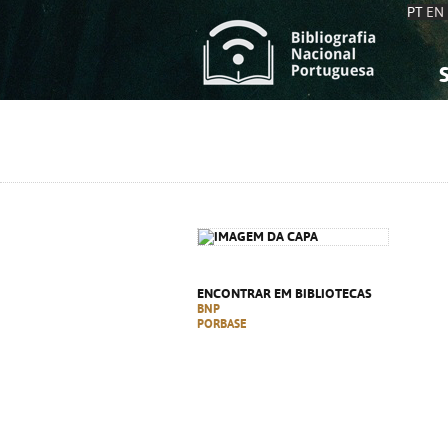
PT
EN
S
S
C
C
C
C
A
A
ENCONTRAR EM BIBLIOTECAS
BNP
PORBASE