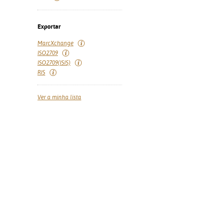
Exportar
MarcXchange
ISO2709
ISO2709(ISIS)
RIS
Ver a minha lista