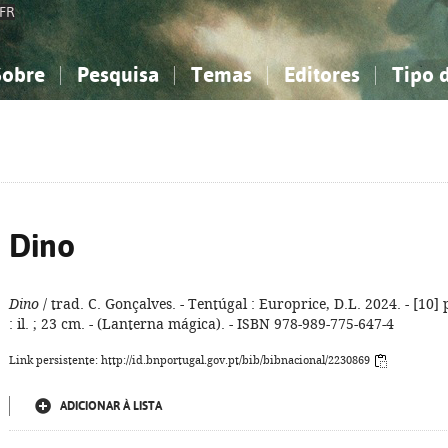
FR
Sobre
Pesquisa
Temas
Editores
Tipo 
obre a Bibliografia Nacional
imples
onhecimento, Informação...
onhecimento, Informação...
Combinada
A minha lista
Como utilizar
Filosofia, psicologia...
Filosofia, psicologia...
Perguntas frequente
iências sociais...
iências sociais...
Ciências exatas e naturais...
Ciências exatas e naturais...
rte, desporto...
rte, desporto...
Literatura, linguística...
Literatura, linguística...
Dino
Dino
/ trad. C. Gonçalves. - Tentúgal : Europrice, D.L. 2024. - [10] 
: il. ; 23 cm. - (Lanterna mágica). - ISBN 978-989-775-647-4
Link persistente: http://id.bnportugal.gov.pt/bib/bibnacional/2230869
ADICIONAR À LISTA