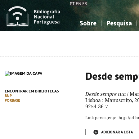
PT
EN
FR
Sobre
Pesquisa
Sobre a Bibliografia Nacional
Simples
Conhecimento, Informação...
Conhecimento, Informação...
Combinada
A
Ciências sociais...
Ciências sociais...
Arte, desporto...
Arte, desporto...
Desde semp
ENCONTRAR EM BIBLIOTECAS
Desde sempre tua
/ Mar
BNP
Lisboa : Manuscrito, 20
PORBASE
9254-36-7
Link persistente: http://id
ADICIONAR À LISTA