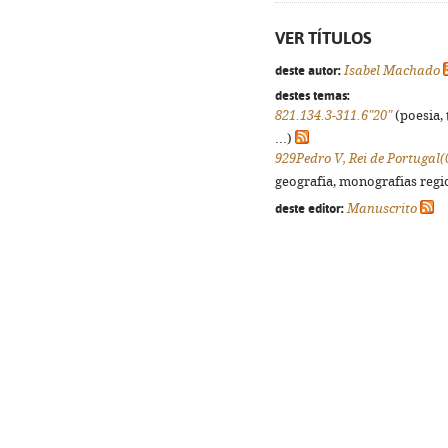
VER TÍTULOS
deste autor:
Isabel Machado
destes temas:
821.134.3-311.6"20"
(poesia, 
...)
929Pedro V, Rei de Portugal(
geografia, monografias regio
deste editor:
Manuscrito