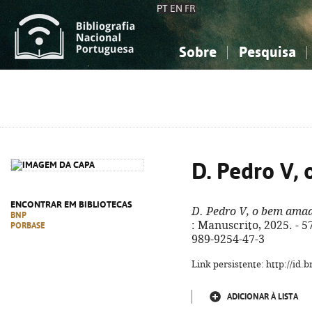
PT
EN
FR
Sobre
Pesquisa
Sobre a Bibliografia Nacional
Simples
Conhecimento, Informação...
Conhecimento, Informação...
Combinada
A
Ciências sociais...
Ciências sociais...
Arte, desporto...
Arte, desporto...
D. Pedro V,
ENCONTRAR EM BIBLIOTECAS
D. Pedro V, o bem ama
BNP
: Manuscrito, 2025. - 575
PORBASE
989-9254-47-3
Link persistente: http://id
ADICIONAR À LISTA