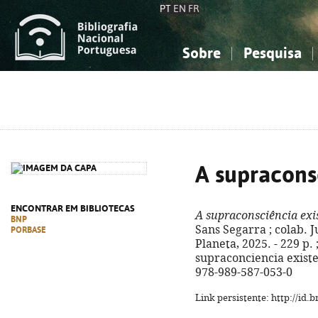
PT
EN
FR
Sobre
Pesquisa
Sobre a Bibliografia Nacional
Simples
Conhecimento, Informação...
Conhecimento, Informação...
Combinada
A
Ciências sociais...
Ciências sociais...
Arte, desporto...
Arte, desporto...
A supracons
ENCONTRAR EM BIBLIOTECAS
A supraconsciência exi
BNP
Sans Segarra ; colab. J
PORBASE
Planeta, 2025. - 229 p. ;
supraconciencia existe 
978-989-587-053-0
Link persistente: http://id