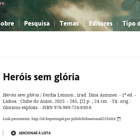
FR
Sobre
Pesquisa
Temas
Editores
Tipo 
obre a Bibliografia Nacional
imples
onhecimento, Informação...
onhecimento, Informação...
Combinada
A minha lista
Como utilizar
Filosofia, psicologia...
Filosofia, psicologia...
Perguntas frequente
iências sociais...
iências sociais...
Ciências exatas e naturais...
Ciências exatas e naturais...
rte, desporto...
rte, desporto...
Literatura, linguística...
Literatura, linguística...
Heróis sem glória
Heróis sem glória
/ Ferdia Lennon ; trad. Dina Antunes. - 1ª ed. -
Lisboa : Clube do Autor, 2025. - 285, [2] p. ; 24 cm. - Tít. orig.:
Glorious exploits. - ISBN 978-989-724-830-6
Link persistente: http://id.bnportugal.gov.pt/bib/bibnacional/2231016
ADICIONAR À LISTA