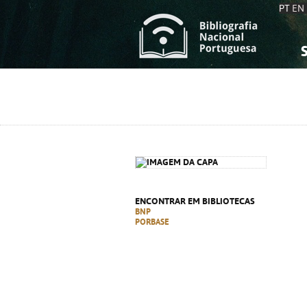
PT
EN
S
S
C
C
C
C
A
A
ENCONTRAR EM BIBLIOTECAS
BNP
PORBASE