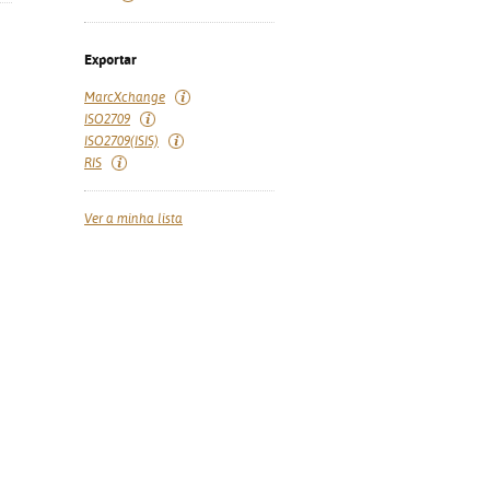
Exportar
MarcXchange
ISO2709
ISO2709(ISIS)
RIS
Ver a minha lista