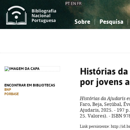
PT
EN
FR
Sobre
Pesquisa
Sobre a Bibliografia Nacional
Simples
Conhecimento, Informação...
Conhecimento, Informação...
Combinada
A
Ciências sociais...
Ciências sociais...
Arte, desporto...
Arte, desporto...
Histórias da
por jovens 
ENCONTRAR EM BIBLIOTECAS
BNP
PORBASE
Histórias da Ajudaris e
Faro, Beja, Setúbal, Év
Ajudaris, 2025. - 197 p. 
25. Valores). - ISBN 9
Link persistente: http://id