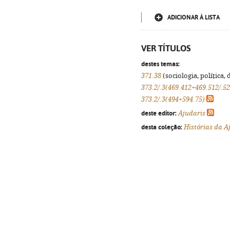
ADICIONAR À LISTA
VER TÍTULOS
destes temas:
371.38
(sociologia, política, 
373.2/.3(469.412+469.512/.5
373.2/.3(494+594.75)
deste editor:
Ajudaris
desta coleção:
Histórias da A