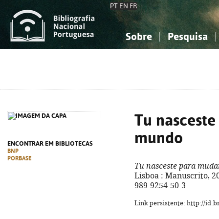
PT
EN
FR
Sobre
Pesquisa
Sobre a Bibliografia Nacional
Simples
Conhecimento, Informação...
Conhecimento, Informação...
Combinada
A
Ciências sociais...
Ciências sociais...
Arte, desporto...
Arte, desporto...
Tu nasceste
mundo
ENCONTRAR EM BIBLIOTECAS
BNP
PORBASE
Tu nasceste para muda
Lisboa : Manuscrito, 202
989-9254-50-3
Link persistente: http://id