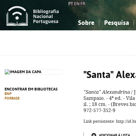
PT
EN
FR
Sobre
Pesquisa
Sobre a Bibliografia Nacional
Simples
Conhecimento, Informação...
Conhecimento, Informação...
Combinada
A
Ciências sociais...
Ciências sociais...
Arte, desporto...
Arte, desporto...
"Santa" Ale
ENCONTRAR EM BIBLIOTECAS
"Santa" Alexandrina
/ 
BNP
Sampaio. - 4ª ed. - Vila
PORBASE
il. ; 18 cm. - (Breves b
972-577-352-9
Link persistente: http://id
ADICIONAR À LISTA