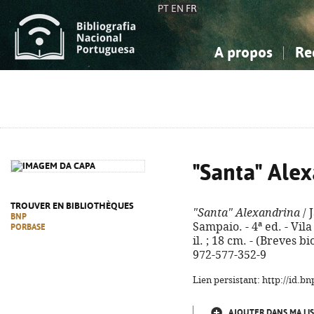
PT
EN
FR
A propos
Re
La Bibliographie Nationale
Simple
Connaissance, Information...
Connaissance, Information...
Avancée
Mes 
Sciences sociales...
Sciences sociales...
Arts, sport...
Arts, sport...
"Santa" Ale
TROUVER EN BIBLIOTHÈQUES
"Santa" Alexandrina
/ 
BNP
Sampaio. - 4ª ed. - Vila
PORBASE
il. ; 18 cm. - (Breves b
972-577-352-9
Lien persistant: http://id.
AJOUTER DANS MA LIS