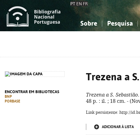
PT
EN
FR
Sobre
Pesquisa
Sobre a Bibliografia Nacional
Simples
Conhecimento, Informação...
Conhecimento, Informação...
Combinada
A
Ciências sociais...
Ciências sociais...
Arte, desporto...
Arte, desporto...
Trezena a S.
ENCONTRAR EM BIBLIOTECAS
Trezena a S. Sebastião
.
BNP
48 p. : il. ; 18 cm. - (
PORBASE
Link persistente: http://id
ADICIONAR À LISTA