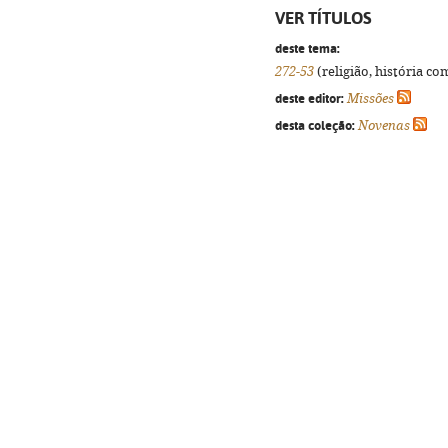
VER TÍTULOS
deste tema:
272-53
(religião, história co
deste editor:
Missões
desta coleção:
Novenas