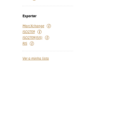
Exportar
MarcXchange
ISO2709
ISO2709(ISIS)
RIS
Ver a minha lista