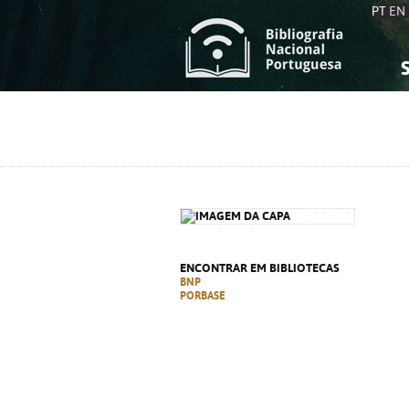
PT
EN
S
S
C
C
C
C
A
A
ENCONTRAR EM BIBLIOTECAS
BNP
PORBASE