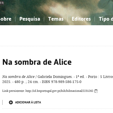
FR
Sobre
Pesquisa
Temas
Editores
Tipo 
obre a Bibliografia Nacional
imples
onhecimento, Informação...
onhecimento, Informação...
Combinada
A minha lista
Como utilizar
Filosofia, psicologia...
Filosofia, psicologia...
Perguntas frequente
iências sociais...
iências sociais...
Ciências exatas e naturais...
Ciências exatas e naturais...
rte, desporto...
rte, desporto...
Literatura, linguística...
Literatura, linguística...
Na sombra de Alice
Na sombra de Alice
/ Gabriela Domingues. - 1ª ed. - Porto : 5 Livro
2025. - 480 p. ; 24 cm. - ISBN 978-989-586-175-0
Link persistente: http://id.bnportugal.gov.pt/bib/bibnacional/2231262
ADICIONAR À LISTA