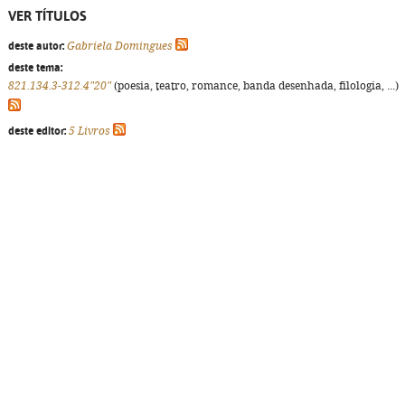
VER TÍTULOS
deste autor:
Gabriela Domingues
deste tema:
821.134.3-312.4"20"
(poesia, teatro, romance, banda desenhada, filologia, ...)
deste editor:
5 Livros