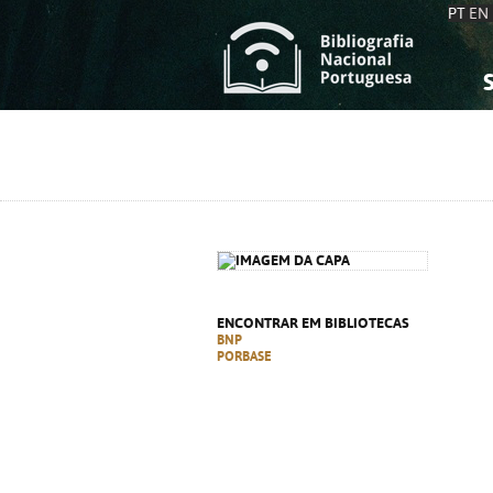
PT
EN
S
S
C
C
C
C
A
A
ENCONTRAR EM BIBLIOTECAS
BNP
PORBASE