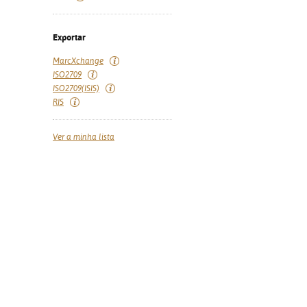
Exportar
MarcXchange
ISO2709
ISO2709(ISIS)
RIS
Ver a minha lista