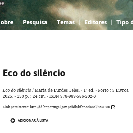
FR
Sobre
Pesquisa
Temas
Editores
Tipo 
obre a Bibliografia Nacional
imples
onhecimento, Informação...
onhecimento, Informação...
Combinada
A minha lista
Como utilizar
Filosofia, psicologia...
Filosofia, psicologia...
Perguntas frequente
iências sociais...
iências sociais...
Ciências exatas e naturais...
Ciências exatas e naturais...
rte, desporto...
rte, desporto...
Literatura, linguística...
Literatura, linguística...
Eco do silêncio
Eco do silêncio
/ Maria de Lurdes Teles. - 1ª ed. - Porto : 5 Livros,
2025. - 150 p. ; 24 cm. - ISBN 978-989-586-202-3
Link persistente: http://id.bnportugal.gov.pt/bib/bibnacional/2231288
ADICIONAR À LISTA