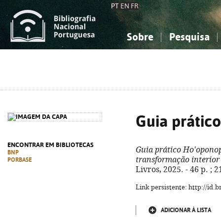
PT
EN
FR
Sobre
Pesquisa
Sobre a Bibliografia Nacional
Simples
Conhecimento, Informação...
Conhecimento, Informação...
Combinada
A
Ciências sociais...
Ciências sociais...
Arte, desporto...
Arte, desporto...
Guia prátic
ENCONTRAR EM BIBLIOTECAS
Guia prático Ho'opono
BNP
transformação interior
PORBASE
Livros, 2025. - 46 p. ;
Link persistente: http://id
ADICIONAR À LISTA