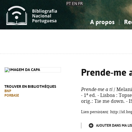
PT
EN
FR
A propos
Re
La Bibliographie Nationale
Simple
Connaissance, Information...
Connaissance, Information...
Avancée
Mes 
Sciences sociales...
Sciences sociales...
Arts, sport...
Arts, sport...
Prende-me a
TROUVER EN BIBLIOTHÈQUES
Prende-me a ti
/ Melani
BNP
- 1ª ed. - Lisboa : Topse
PORBASE
orig.: Tie me down. - 
Lien persistant: http://id.
AJOUTER DANS MA LIS