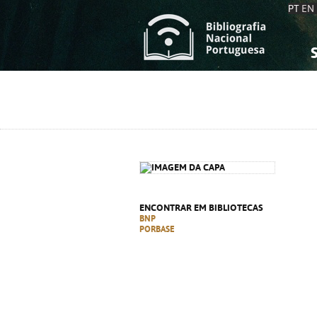
PT
EN
S
S
C
C
C
C
A
A
ENCONTRAR EM BIBLIOTECAS
BNP
PORBASE