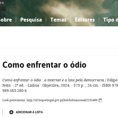
FR
Sobre
Pesquisa
Temas
Editores
Tipo 
obre a Bibliografia Nacional
imples
onhecimento, Informação...
onhecimento, Informação...
Combinada
A minha lista
Como utilizar
Filosofia, psicologia...
Filosofia, psicologia...
Perguntas frequente
iências sociais...
iências sociais...
Ciências exatas e naturais...
Ciências exatas e naturais...
rte, desporto...
rte, desporto...
Literatura, linguística...
Literatura, linguística...
Como enfrentar o ódio
Como enfrentar o ódio
: a internet e a luta pela democracia
/ Felipe
Neto. - 2ª ed. - Lisboa : Objectiva, 2024. - 373 p. ; 24 cm. - ISBN 978
989-583-280-4
Link persistente: http://id.bnportugal.gov.pt/bib/bibnacional/2231489
ADICIONAR À LISTA