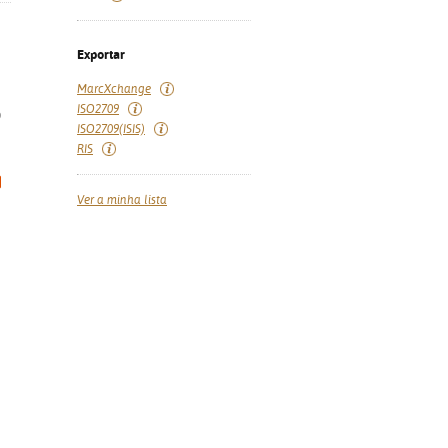
Exportar
MarcXchange
ISO2709
)
ISO2709(ISIS)
RIS
Ver a minha lista