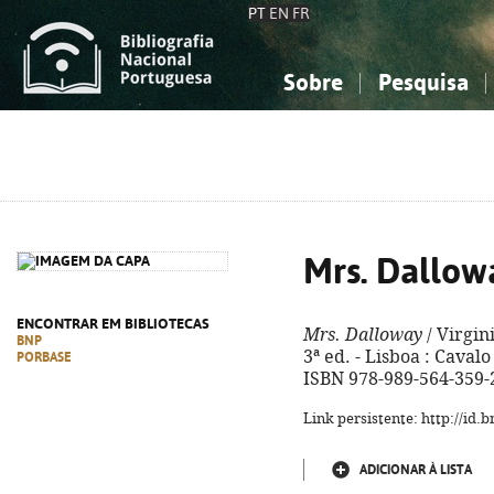
PT
EN
FR
Sobre
Pesquisa
Sobre a Bibliografia Nacional
Simples
Conhecimento, Informação...
Conhecimento, Informação...
Combinada
A
Ciências sociais...
Ciências sociais...
Arte, desporto...
Arte, desporto...
Mrs. Dallow
ENCONTRAR EM BIBLIOTECAS
Mrs. Dalloway
/ Virgin
BNP
3ª ed. - Lisboa : Cavalo 
PORBASE
ISBN 978-989-564-359-
Link persistente: http://id
ADICIONAR À LISTA