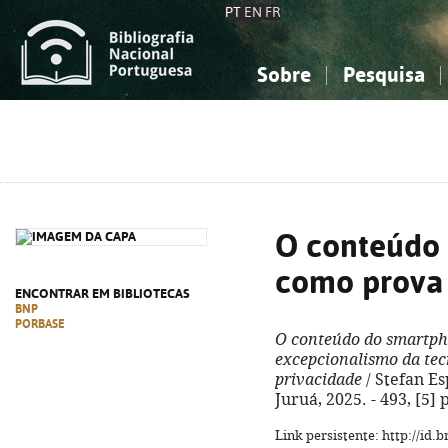
PT
EN
FR
Sobre
Pesquisa
Sobre a Bibliografia Nacional
Simples
Conhecimento, Informação...
Conhecimento, Informação...
Combinada
A
Ciências sociais...
Ciências sociais...
Arte, desporto...
Arte, desporto...
O conteúdo
como prova 
ENCONTRAR EM BIBLIOTECAS
BNP
PORBASE
O conteúdo do smartph
excepcionalismo da tec
privacidade
/ Stefan Es
Juruá, 2025. - 493, [5]
Link persistente: http://id