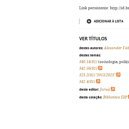
Link persistente: http://id
ADICIONAR À LISTA
VER TÍTULOS
destes autores:
Alexander Fab
destes temas:
340.14(81)
(sociologia, políti
342.56(81)
323.2(81)"2013/2023"
342.4(81)
deste editor:
Juruá
desta coleção:
Biblioteca IDP