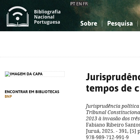
PT
EN
FR
Sobre
Pesquisa
Sobre a Bibliografia Nacional
Simples
Conhecimento, Informação...
Conhecimento, Informação...
Combinada
A
Ciências sociais...
Ciências sociais...
Arte, desporto...
Arte, desporto...
Jurisprudênc
tempos de c
ENCONTRAR EM BIBLIOTECAS
BNP
Jurisprudência polític
Tribunal Constitucional
2013 à invasão dos trê
Fabiano Ribeiro Santos 
Juruá, 2025. - 391, [5] 
978-989-712-991-9