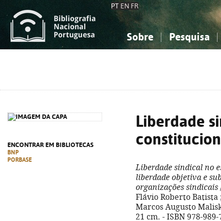
PT
EN
FR
Sobre
Pesquisa
Sobre a Bibliografia Nacional
Simples
Conhecimento, Informação...
Conhecimento, Informação...
Combinada
A
Ciências sociais...
Ciências sociais...
Arte, desporto...
Arte, desporto...
Liberdade si
constitucio
ENCONTRAR EM BIBLIOTECAS
BNP
PORBASE
Liberdade sindical no 
liberdade objetiva e s
organizações sindicais
Flávio Roberto Batista
Marcos Augusto Maliska. 
21 cm. - ISBN 978-989-