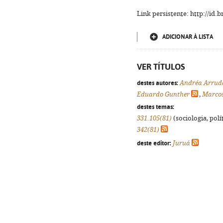
Link persistente: http://id
ADICIONAR À LISTA
VER TÍTULOS
destes autores:
Andréa Arrud
Eduardo Gunther
,
Marcos
destes temas:
331.105(81)
(sociologia, polít
342(81)
deste editor:
Juruá