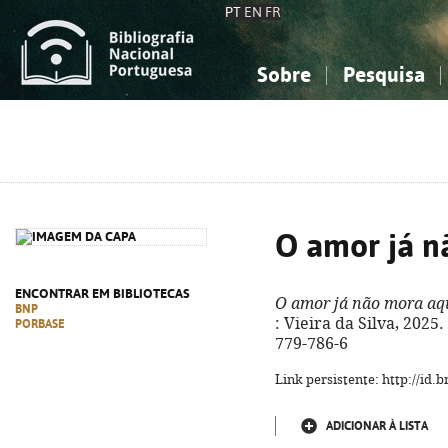
PT
EN
FR
Sobre
Pesquisa
Sobre a Bibliografia Nacional
Simples
Conhecimento, Informação...
Conhecimento, Informação...
Combinada
A
Ciências sociais...
Ciências sociais...
Arte, desporto...
Arte, desporto...
O amor já n
ENCONTRAR EM BIBLIOTECAS
O amor já não mora aq
BNP
: Vieira da Silva, 2025.
PORBASE
779-786-6
Link persistente: http://id
ADICIONAR À LISTA