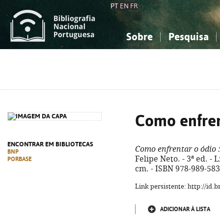
PT
EN
FR
Sobre
Pesquisa
Sobre a Bibliografia Nacional
Simples
Conhecimento, Informação...
Conhecimento, Informação...
Combinada
A
Ciências sociais...
Ciências sociais...
Arte, desporto...
Arte, desporto...
Como enfren
ENCONTRAR EM BIBLIOTECAS
Como enfrentar o ódio
:
BNP
Felipe Neto. - 3ª ed. - L
PORBASE
cm. - ISBN 978-989-583
Link persistente: http://id
ADICIONAR À LISTA