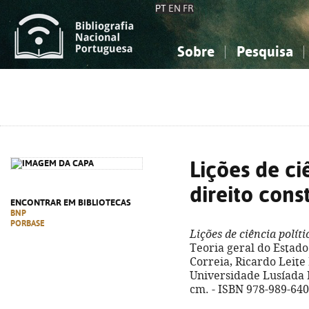
PT
EN
FR
Sobre
Pesquisa
Sobre a Bibliografia Nacional
Simples
Conhecimento, Informação...
Conhecimento, Informação...
Combinada
A
Ciências sociais...
Ciências sociais...
Arte, desporto...
Arte, desporto...
Lições de ci
direito cons
ENCONTRAR EM BIBLIOTECAS
BNP
PORBASE
Lições de ciência políti
Teoria geral do Estado
Correia, Ricardo Leite P
Universidade Lusíada Edi
cm. - ISBN 978-989-640