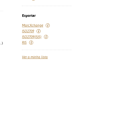
Exportar
MarcXchange
ISO2709
ISO2709(ISIS)
RIS
.)
Ver a minha lista