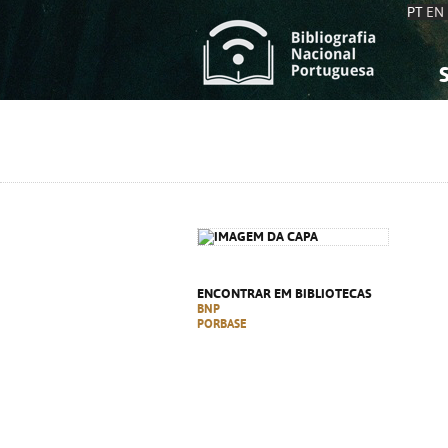
PT
EN
S
S
C
C
C
C
A
A
ENCONTRAR EM BIBLIOTECAS
BNP
PORBASE