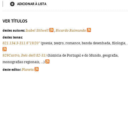
ADICIONAR À LISTA
VER TÍTULOS
destes autores:
Isabel Stilwell
,
Ricardo Raimundo
destes temas:
821.134.3-311.6"19/20"
(poesia, teatro, romance, banda desenhada, filologia, ..
929Castro, Inês de(0:82-31)
(história de Portugal e do Mundo, geografia,
monografias regionais, ...)
deste editor:
Planeta