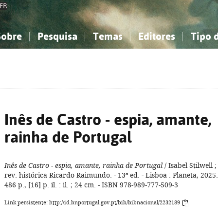
FR
Sobre
Pesquisa
Temas
Editores
Tipo 
obre a Bibliografia Nacional
imples
onhecimento, Informação...
onhecimento, Informação...
Combinada
A minha lista
Como utilizar
Filosofia, psicologia...
Filosofia, psicologia...
Perguntas frequente
iências sociais...
iências sociais...
Ciências exatas e naturais...
Ciências exatas e naturais...
rte, desporto...
rte, desporto...
Literatura, linguística...
Literatura, linguística...
Inês de Castro - espia, amante,
rainha de Portugal
Inês de Castro - espia, amante, rainha de Portugal
/ Isabel Stilwell ;
rev. histórica Ricardo Raimundo. - 13ª ed. - Lisboa : Planeta, 2025.
486 p., [16] p. il. : il. ; 24 cm. - ISBN 978-989-777-509-3
Link persistente: http://id.bnportugal.gov.pt/bib/bibnacional/2232189