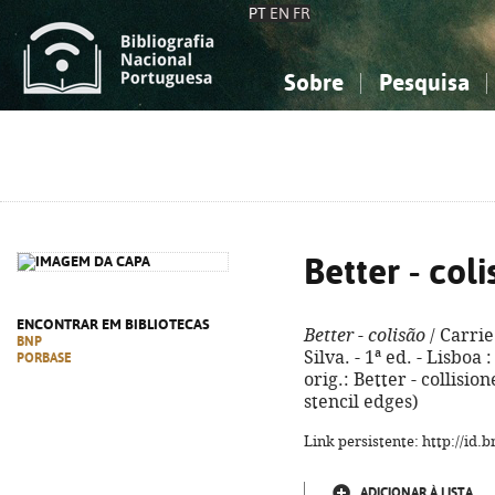
PT
EN
FR
Sobre
Pesquisa
Sobre a Bibliografia Nacional
Simples
Conhecimento, Informação...
Conhecimento, Informação...
Combinada
A
Ciências sociais...
Ciências sociais...
Arte, desporto...
Arte, desporto...
Better - col
ENCONTRAR EM BIBLIOTECAS
Better - colisão
/ Carrie
BNP
Silva. - 1ª ed. - Lisboa 
PORBASE
orig.: Better - collisi
stencil edges)
Link persistente: http://id
ADICIONAR À LISTA