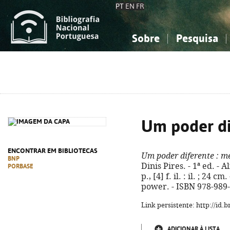
PT
EN
FR
Sobre
Pesquisa
Sobre a Bibliografia Nacional
Simples
Conhecimento, Informação...
Conhecimento, Informação...
Combinada
A
Ciências sociais...
Ciências sociais...
Arte, desporto...
Arte, desporto...
Um poder di
ENCONTRAR EM BIBLIOTECAS
Um poder diferente
: m
BNP
Dinis Pires. - 1ª ed. - 
PORBASE
p., [4] f. il. : il. ; 24 c
power. - ISBN 978-989
Link persistente: http://id
ADICIONAR À LISTA