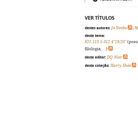
VER TÍTULOS
destes autores:
Jo Nesbo
,
M
deste tema:
821.113.5-312.4"19/20"
(poes
filologia, ...)
deste editor:
DQ.Noir
desta coleção:
Harry Hole