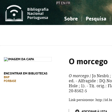
PT
EN
FR
Sobre
Pesquisa
Sobre a Bibliografia Nacional
Simples
Conhecimento, Informação...
Conhecimento, Informação...
Combinada
A
Ciências sociais...
Ciências sociais...
Arte, desporto...
Arte, desporto...
O morcego
ENCONTRAR EM BIBLIOTECAS
O morcego
/ Jo Nesbù ;
BNP
ed. - Alfragide : DQ.Noi
PORBASE
Hole ; 1). - Tít. orig.
20-8562-5
Link persistente: http://id
ADICIONAR À LISTA