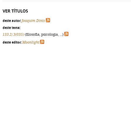
VER TÍTULOS
deste autor:
Joaquim Dinis
deste tema:
133.2/.3(035)
(filosofia, psicologia, ...)
deste editor:
Moonlight