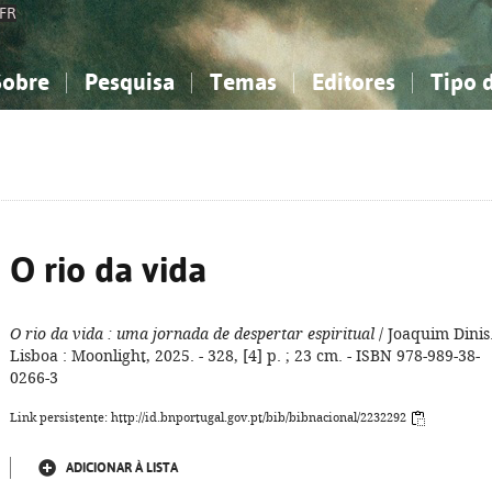
FR
Sobre
Pesquisa
Temas
Editores
Tipo 
obre a Bibliografia Nacional
imples
onhecimento, Informação...
onhecimento, Informação...
Combinada
A minha lista
Como utilizar
Filosofia, psicologia...
Filosofia, psicologia...
Perguntas frequente
iências sociais...
iências sociais...
Ciências exatas e naturais...
Ciências exatas e naturais...
rte, desporto...
rte, desporto...
Literatura, linguística...
Literatura, linguística...
O rio da vida
O rio da vida
: uma jornada de despertar espiritual
/ Joaquim Dinis.
Lisboa : Moonlight, 2025. - 328, [4] p. ; 23 cm. - ISBN 978-989-38-
0266-3
Link persistente: http://id.bnportugal.gov.pt/bib/bibnacional/2232292
ADICIONAR À LISTA