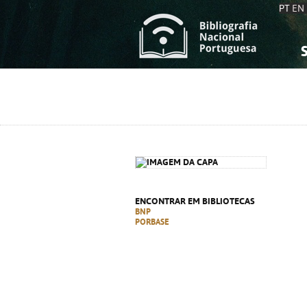
PT
EN
S
S
C
C
C
C
A
A
ENCONTRAR EM BIBLIOTECAS
BNP
PORBASE