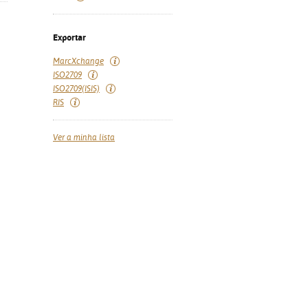
Exportar
MarcXchange
ISO2709
ISO2709(ISIS)
RIS
Ver a minha lista